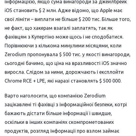
інформацією, якщо сума винагороди за джейлбрейк
iOS становить $ 2 млн. Адже відомо, що Apple має
свої ліміти – виплати не більше $ 200 тис. Більше того,
не факт, що хакерам взагалі заплатять, так як
фахівцям з Купертіно може щось і не сподобатися.
Порівнюючи з кількома минулими місяцями, коли
Zerodium пропонувала $ 500 тис. у якості винагороди,
сьогодні бачимо, що ціна на вразливості iOS значно
виросла. Слідом за ними, дорожчають і експлойти
Chrome RCE + LPE, які наразі становлять $ 500 000.
Варто наголосити, що компанією Zerodium
зацікавлені ті фахівці з інформаційної безпеки, котрі
бажають дістати більше інформації і швидше,
оскільки в інших компаніях скомпрометованих
продуктів, розгляд інформації про взлом займає