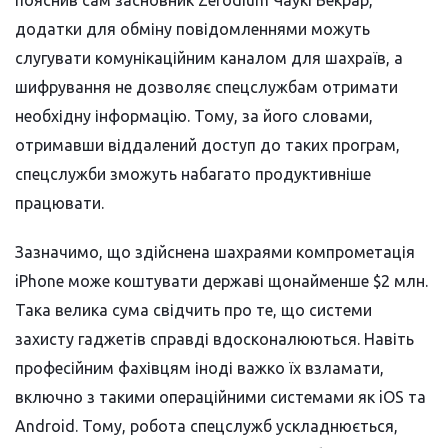
пояснив сам засновник Zerodium Чаукі Бекрар,
додатки для обміну повідомленнями можуть
слугувати комунікаційним каналом для шахраїв, а
шифрування не дозволяє спецслужбам отримати
необхідну інформацію. Тому, за його словами,
отримавши віддалений доступ до таких програм,
спецслужби зможуть набагато продуктивніше
працювати.
Зазначимо, що здійснена шахраями компрометація
iPhone може коштувати державі щонайменше $2 млн.
Така велика сума свідчить про те, що системи
захисту гаджетів справді вдосконалюються. Навіть
професійним фахівцям іноді важко їх взламати,
включно з такими операційними системами як
iOS та
Android. Тому, робота спецслужб ускладнюється,