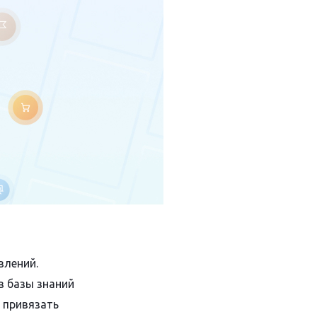
влений.
з базы знаний
 привязать