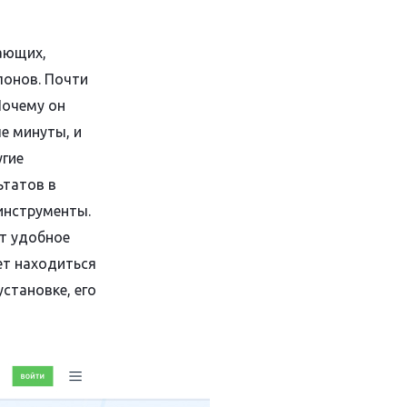
ающих,
лонов. Почти
Почему он
е минуты, и
угие
ьтатов в
 инструменты.
ет удобное
ет находиться
становке, его