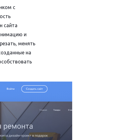
нком с
ость
н сайта
анимацию и
резать, менять
созданные на
особствовать