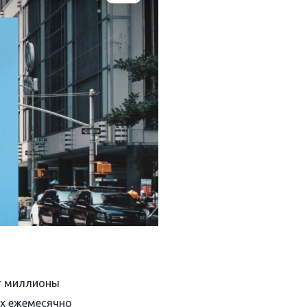
т миллионы
ых ежемесячно