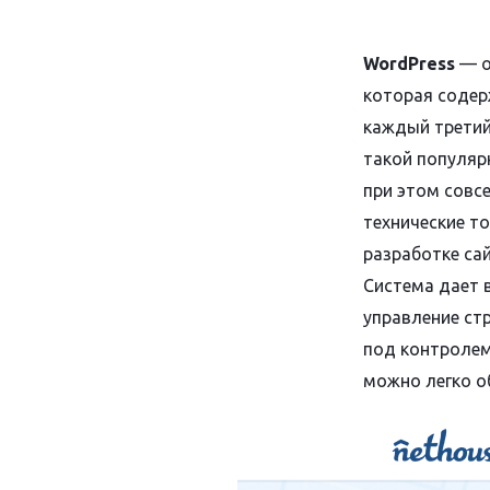
WordPress
— о
которая содер
каждый третий
такой популяр
при этом совс
технические т
разработке са
Система дает 
управление ст
под контролем 
можно легко о