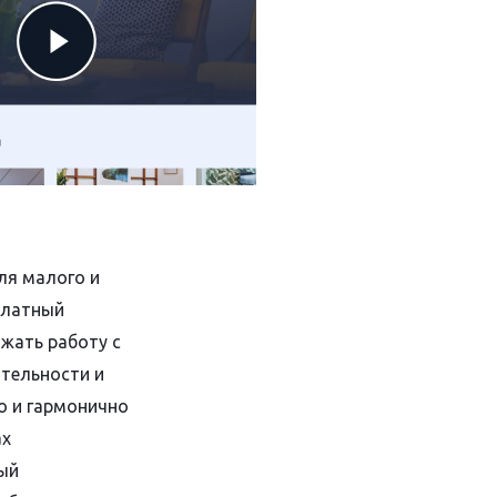
ля малого и
платный
жать работу с
ятельности и
о и гармонично
ах
ый