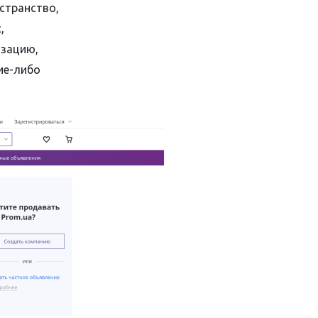
странство,
,
изацию,
ие-либо